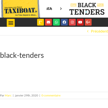
成為
NICE / MONACO
SAINT-TROPEZ
Précédent
black-tenders
Par
Marc
|
janvier 29th, 2020
|
0 commentaire