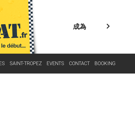
成為
ES
SAINT-TROPEZ
EVENTS
CONTACT
BOOKING