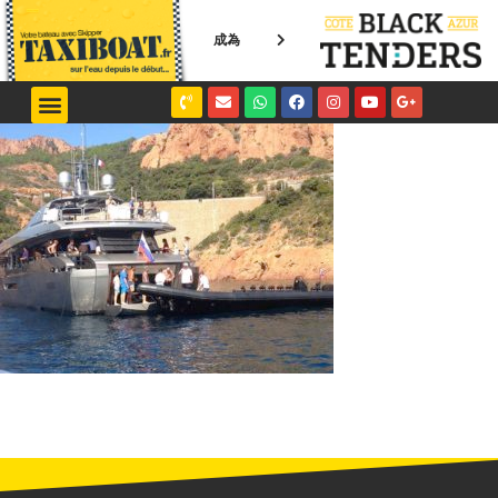
成為
NICE / MONACO
SAINT-TROPEZ