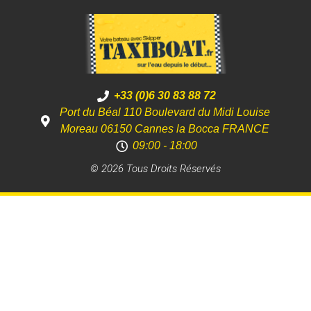
+33 (0)6 30 83 88 72
Port du Béal 110 Boulevard du Midi Louise
Moreau 06150 Cannes la Bocca FRANCE
09:00 - 18:00
© 2026 Tous Droits Réservés