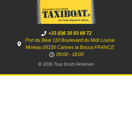
+33 (0)6 30 83 88 72
Port du Béal 110 Boulevard du Midi Louise
Moreau 06150 Cannes la Bocca FRANCE
09:00 - 18:00
© 2026 Tous Droits Réservés