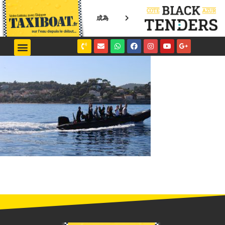
成為
NICE / MONACO
SAINT-TROPEZ