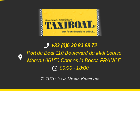
+33 (0)6 30 83 88 72
Port du Béal 110 Boulevard du Midi Louise
Moreau 06150 Cannes la Bocca FRANCE
09:00 - 18:00
© 2026 Tous Droits Réservés