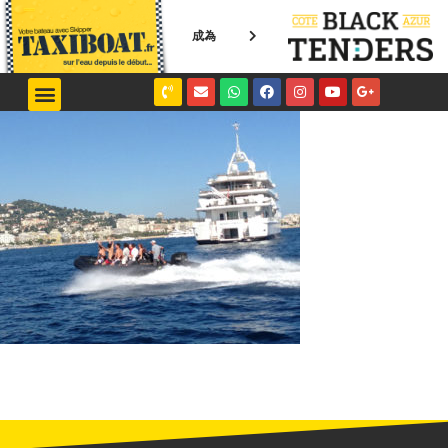
成為
NICE / MONACO
SAINT-TROPEZ