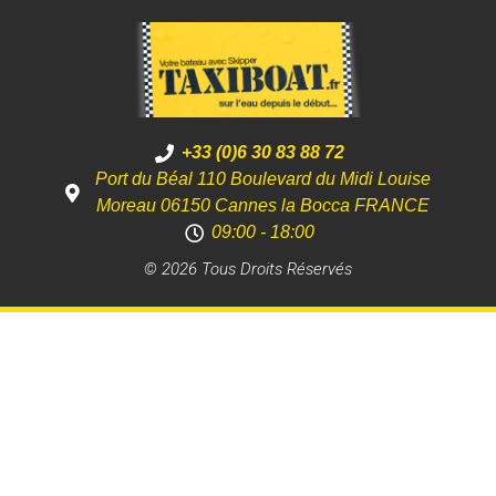
+33 (0)6 30 83 88 72
Port du Béal 110 Boulevard du Midi Louise
Moreau 06150 Cannes la Bocca FRANCE
09:00 - 18:00
© 2026 Tous Droits Réservés