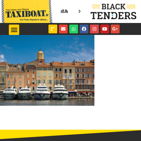
成為
NICE / MONACO
SAINT-TROPEZ