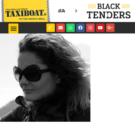
成為
NICE / MONACO
SAINT-TROPEZ