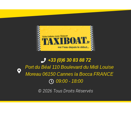
+33 (0)6 30 83 88 72
Port du Béal 110 Boulevard du Midi Louise
Moreau 06150 Cannes la Bocca FRANCE
09:00 - 18:00
© 2026 Tous Droits Réservés