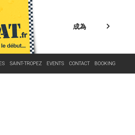
成為
ES
SAINT-TROPEZ
EVENTS
CONTACT
BOOKING