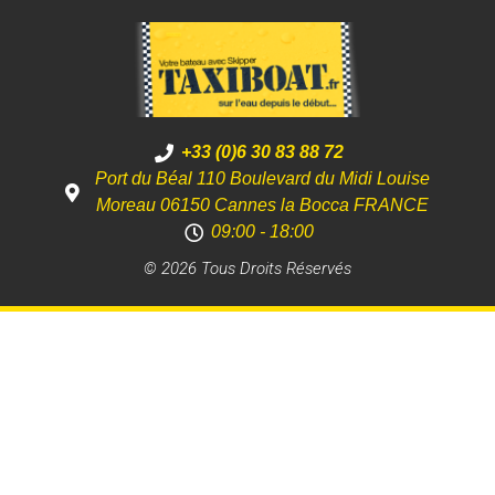
+33 (0)6 30 83 88 72
Port du Béal 110 Boulevard du Midi Louise
Moreau 06150 Cannes la Bocca FRANCE
09:00 - 18:00
© 2026 Tous Droits Réservés