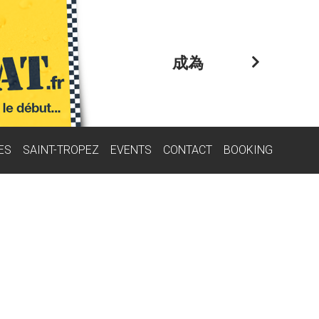
成為
ES
SAINT-TROPEZ
EVENTS
CONTACT
BOOKING