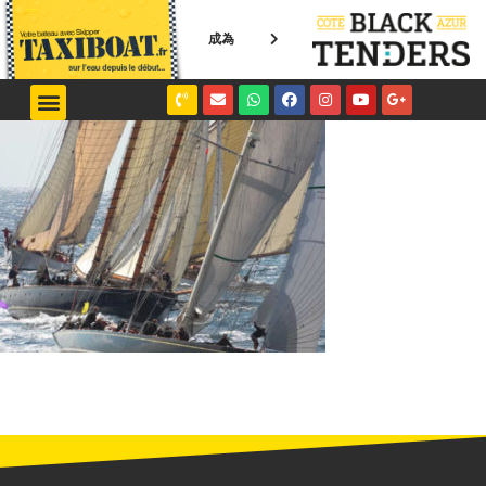
成為
NICE / MONACO
SAINT-TROPEZ