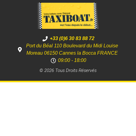
+33 (0)6 30 83 88 72
Port du Béal 110 Boulevard du Midi Louise
Moreau 06150 Cannes la Bocca FRANCE
09:00 - 18:00
© 2026 Tous Droits Réservés