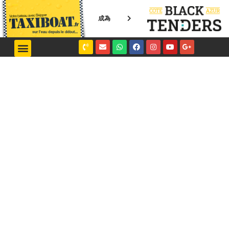
成為
NICE / MONACO
SAINT-TROPEZ