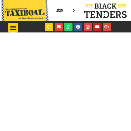
成為
NICE / MONACO
SAINT-TROPEZ