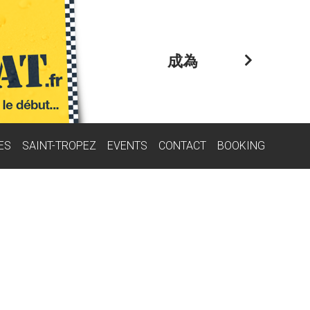
成為
ES
SAINT-TROPEZ
EVENTS
CONTACT
BOOKING