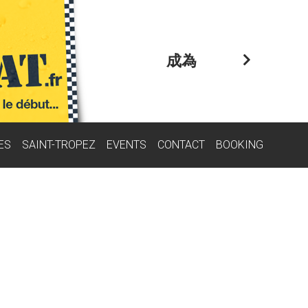
成為
ES
SAINT-TROPEZ
EVENTS
CONTACT
BOOKING