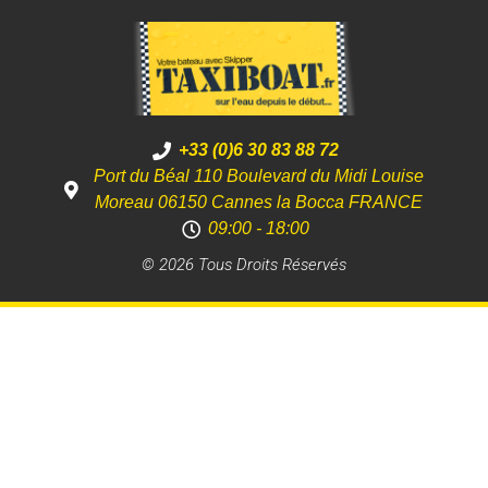
+33 (0)6 30 83 88 72
Port du Béal 110 Boulevard du Midi Louise
Moreau 06150 Cannes la Bocca FRANCE
09:00 - 18:00
© 2026 Tous Droits Réservés