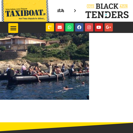
成為
NICE / MONACO
SAINT-TROPEZ