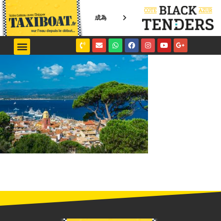
成為
NICE / MONACO
SAINT-TROPEZ