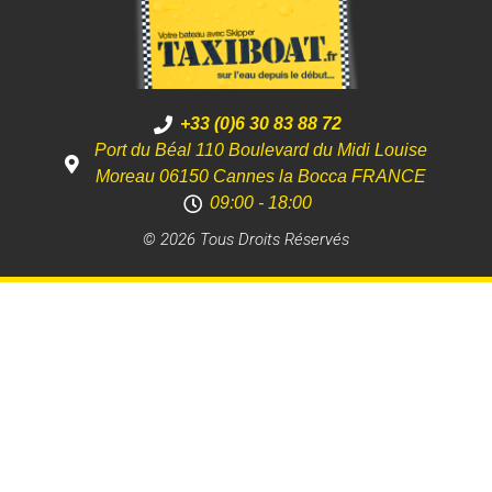
+33 (0)6 30 83 88 72
Port du Béal 110 Boulevard du Midi Louise
Moreau 06150 Cannes la Bocca FRANCE
09:00 - 18:00
© 2026 Tous Droits Réservés