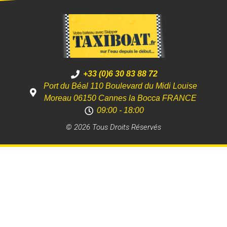
+33 (0)6 30 83 88 72
Port du Béal 110 Boulevard du Midi Louise
Moreau 06150 Cannes la Bocca FRANCE
09:00 - 18:00
© 2026 Tous Droits Réservés