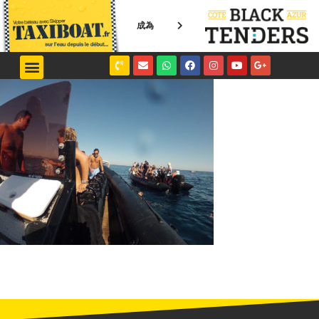
成為
NICE / MONACO
SAINT-TROPEZ