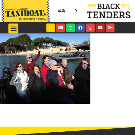
成為
NICE / MONACO
SAINT-TROPEZ