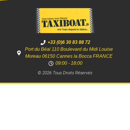
+33 (0)6 30 83 88 72
Port du Béal 110 Boulevard du Midi Louise
Moreau 06150 Cannes la Bocca FRANCE
09:00 - 18:00
© 2026 Tous Droits Réservés