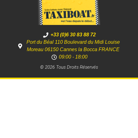
+33 (0)6 30 83 88 72
Port du Béal 110 Boulevard du Midi Louise
Moreau 06150 Cannes la Bocca FRANCE
09:00 - 18:00
© 2026 Tous Droits Réservés