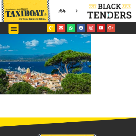
成為
NICE / MONACO
SAINT-TROPEZ