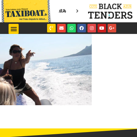
成為
NICE / MONACO
SAINT-TROPEZ