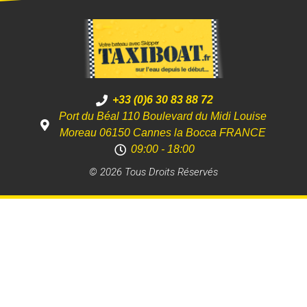
+33 (0)6 30 83 88 72
Port du Béal 110 Boulevard du Midi Louise
Moreau 06150 Cannes la Bocca FRANCE
09:00 - 18:00
© 2026 Tous Droits Réservés