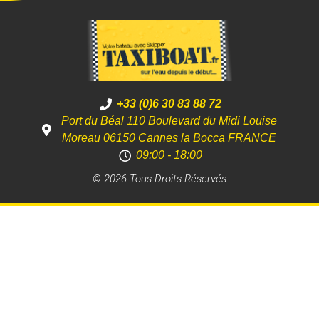
+33 (0)6 30 83 88 72
Port du Béal 110 Boulevard du Midi Louise
Moreau 06150 Cannes la Bocca FRANCE
09:00 - 18:00
© 2026 Tous Droits Réservés