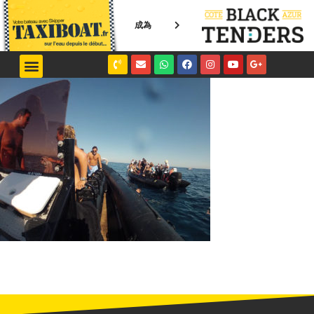
成為
NICE / MONACO
SAINT-TROPEZ