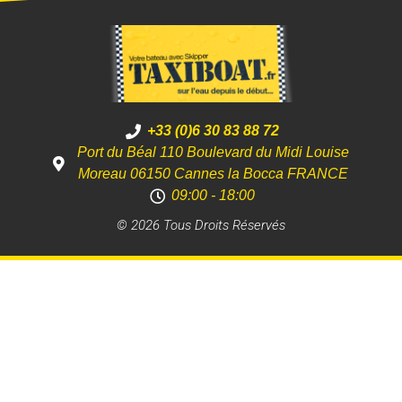
+33 (0)6 30 83 88 72
Port du Béal 110 Boulevard du Midi Louise
Moreau 06150 Cannes la Bocca FRANCE
09:00 - 18:00
© 2026 Tous Droits Réservés