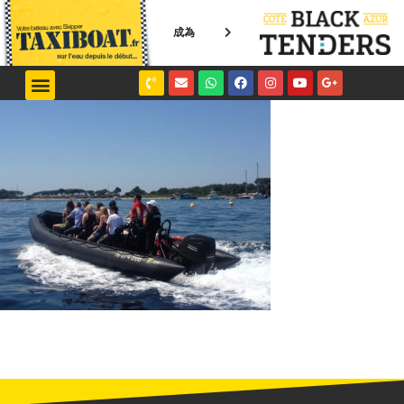
成為
NICE / MONACO
SAINT-TROPEZ