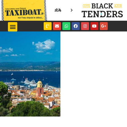
成為
NICE / MONACO
SAINT-TROPEZ