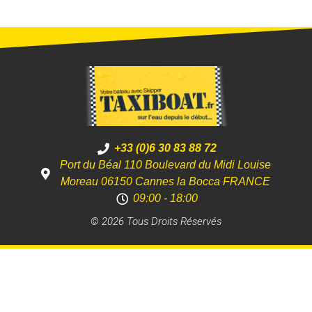
+33 (0)6 30 83 88 72
Port du Béal 110 Boulevard du Midi Louise
Moreau 06150 Cannes la Bocca FRANCE
09:00 - 18:00
© 2026 Tous Droits Réservés