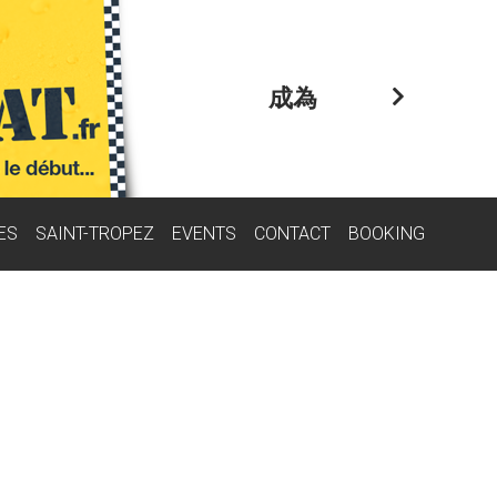
成為
ES
SAINT-TROPEZ
EVENTS
CONTACT
BOOKING