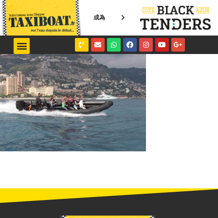
成為
NICE / MONACO
SAINT-TROPEZ