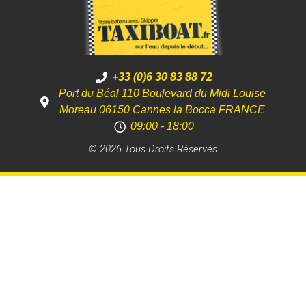
+33 (0)6 30 83 88 72
Port du Béal 110 Boulevard du Midi Louise
Moreau 06150 Cannes la Bocca FRANCE
09:00 - 18:00
© 2026 Tous Droits Réservés