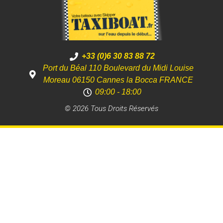
+33 (0)6 30 83 88 72
Port du Béal 110 Boulevard du Midi Louise
Moreau 06150 Cannes la Bocca FRANCE
09:00 - 18:00
© 2026 Tous Droits Réservés