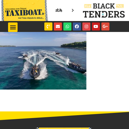
成為
NICE / MONACO
SAINT-TROPEZ