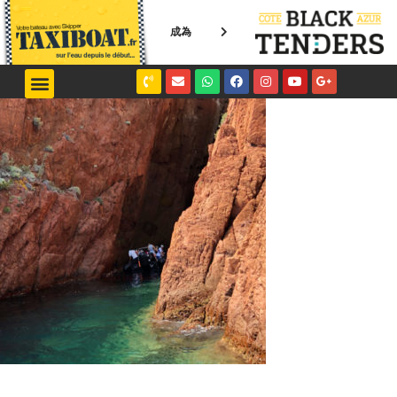
成為
NICE / MONACO
SAINT-TROPEZ