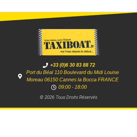
+33 (0)6 30 83 88 72
Port du Béal 110 Boulevard du Midi Louise
Moreau 06150 Cannes la Bocca FRANCE
09:00 - 18:00
© 2026 Tous Droits Réservés