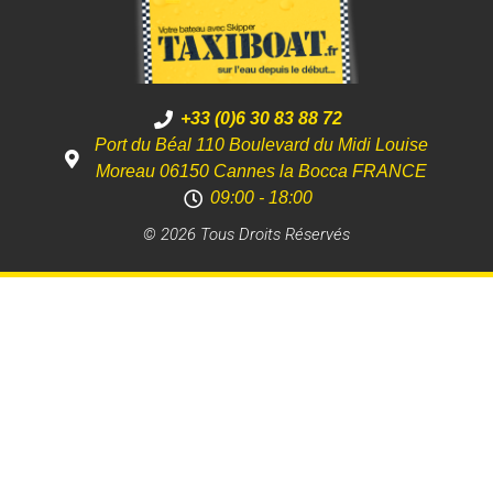
+33 (0)6 30 83 88 72
Port du Béal 110 Boulevard du Midi Louise
Moreau 06150 Cannes la Bocca FRANCE
09:00 - 18:00
© 2026 Tous Droits Réservés