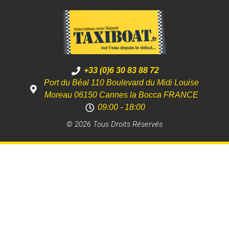
+33 (0)6 30 83 88 72
Port du Béal 110 Boulevard du Midi Louise
Moreau 06150 Cannes la Bocca FRANCE
09:00 - 18:00
© 2026 Tous Droits Réservés