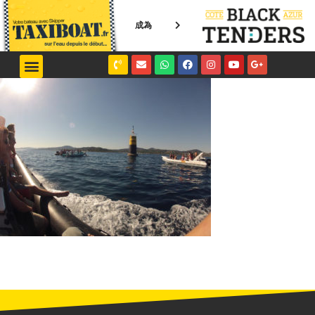
成為
NICE / MONACO
SAINT-TROPEZ