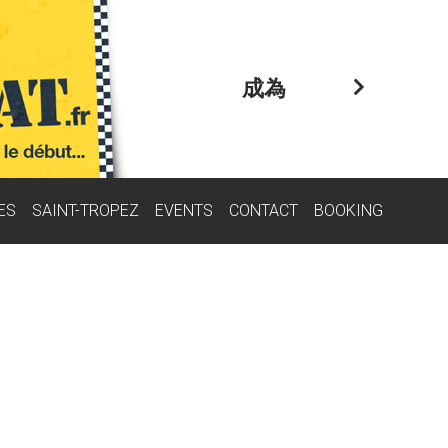
成為
ES
SAINT-TROPEZ
EVENTS
CONTACT
BOOKING