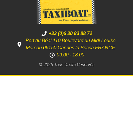
+33 (0)6 30 83 88 72
Port du Béal 110 Boulevard du Midi Louise
Moreau 06150 Cannes la Bocca FRANCE
09:00 - 18:00
© 2026 Tous Droits Réservés