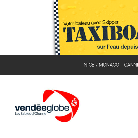
NICE / MONACO
CANN