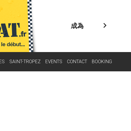
成為
ES
SAINT-TROPEZ
EVENTS
CONTACT
BOOKING