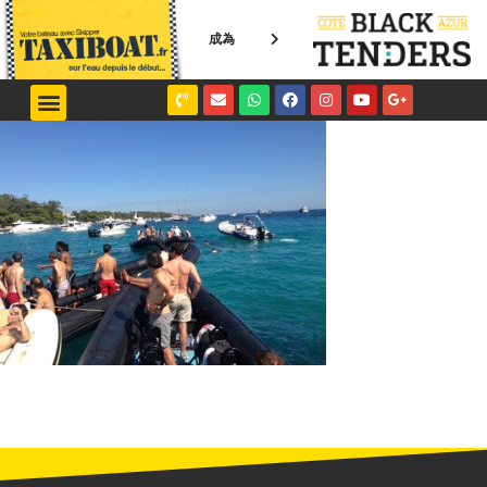
成為
NICE / MONACO
SAINT-TROPEZ