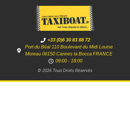
+33 (0)6 30 83 88 72
Port du Béal 110 Boulevard du Midi Louise
Moreau 06150 Cannes la Bocca FRANCE
09:00 - 18:00
© 2026 Tous Droits Réservés