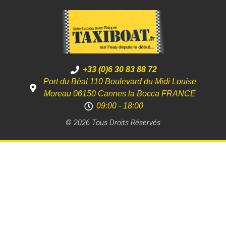
+33 (0)6 30 83 88 72
Port du Béal 110 Boulevard du Midi Louise
Moreau 06150 Cannes la Bocca FRANCE
09:00 - 18:00
© 2026 Tous Droits Réservés