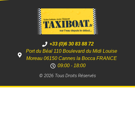
+33 (0)6 30 83 88 72
Port du Béal 110 Boulevard du Midi Louise
Moreau 06150 Cannes la Bocca FRANCE
09:00 - 18:00
© 2026 Tous Droits Réservés