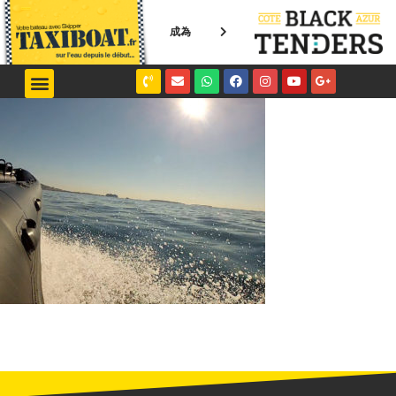
成為
NICE / MONACO
SAINT-TROPEZ