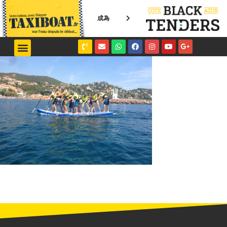
成為
NICE / MONACO
SAINT-TROPEZ