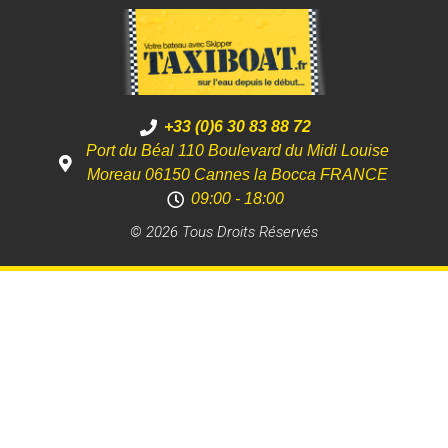
+33 (0)6 30 83 88 72
Port du Béal 110 Boulevard du Midi Louise
Moreau 06150 Cannes la Bocca FRANCE
09:00 - 18:00
© 2026 Tous Droits Réservés