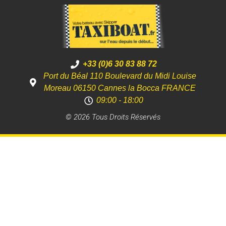
+33 (0)6 30 83 88 72
Port du Béal 110 Boulevard du Midi Louise
Moreau 06150 Cannes la Bocca FRANCE
09:00 - 18:00
© 2026 Tous Droits Réservés