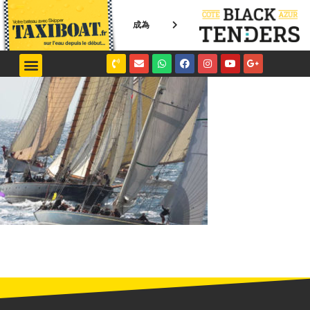
成為
NICE / MONACO
SAINT-TROPEZ