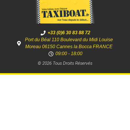
+33 (0)6 30 83 88 72
Port du Béal 110 Boulevard du Midi Louise
Moreau 06150 Cannes la Bocca FRANCE
09:00 - 18:00
© 2026 Tous Droits Réservés