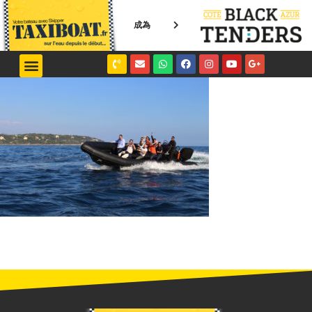
成為
NICE / MONACO
SAINT-TROPEZ