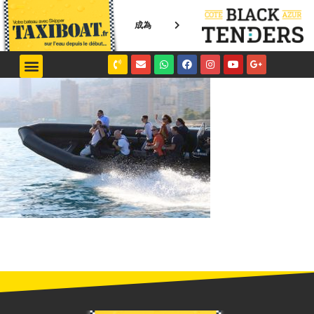
成為
NICE / MONACO
SAINT-TROPEZ