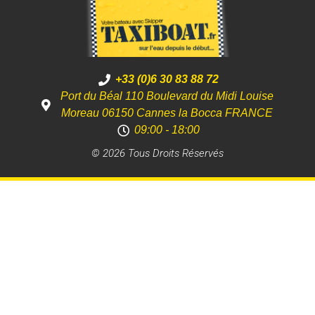
+33 (0)6 30 83 88 72
Port du Béal 110 Boulevard du Midi Louise
Moreau 06150 Cannes la Bocca FRANCE
09:00 - 18:00
© 2026 Tous Droits Réservés