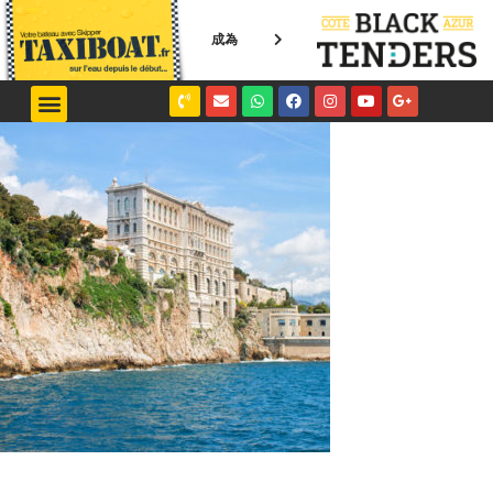
成為
NICE / MONACO
SAINT-TROPEZ