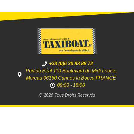
+33 (0)6 30 83 88 72
Port du Béal 110 Boulevard du Midi Louise
Moreau 06150 Cannes la Bocca FRANCE
09:00 - 18:00
© 2026 Tous Droits Réservés