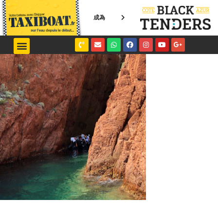
成為
NICE / MONACO
SAINT-TROPEZ