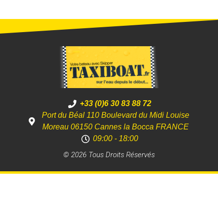
+33 (0)6 30 83 88 72
Port du Béal 110 Boulevard du Midi Louise
Moreau 06150 Cannes la Bocca FRANCE
09:00 - 18:00
© 2026 Tous Droits Réservés