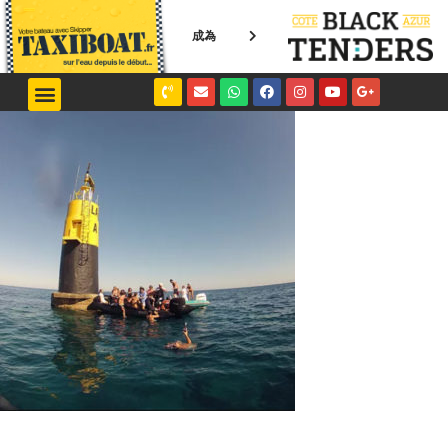
成為
NICE / MONACO
SAINT-TROPEZ