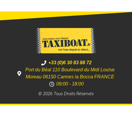
+33 (0)6 30 83 88 72
Port du Béal 110 Boulevard du Midi Louise
Moreau 06150 Cannes la Bocca FRANCE
09:00 - 18:00
© 2026 Tous Droits Réservés