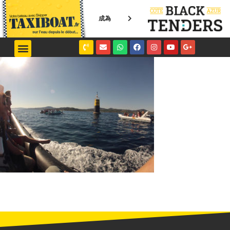
成為
NICE / MONACO
SAINT-TROPEZ