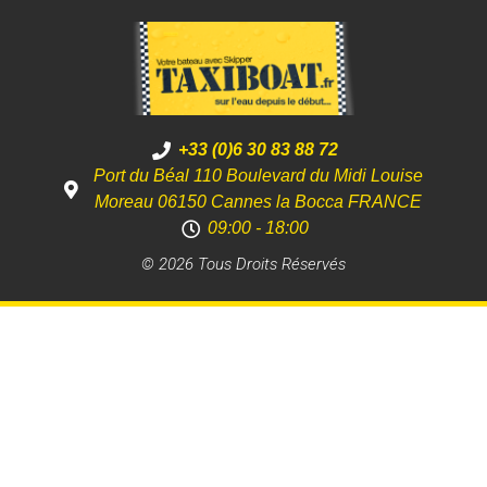
+33 (0)6 30 83 88 72
Port du Béal 110 Boulevard du Midi Louise
Moreau 06150 Cannes la Bocca FRANCE
09:00 - 18:00
© 2026 Tous Droits Réservés