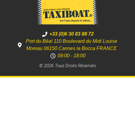
+33 (0)6 30 83 88 72
Port du Béal 110 Boulevard du Midi Louise
Moreau 06150 Cannes la Bocca FRANCE
09:00 - 18:00
© 2026 Tous Droits Réservés