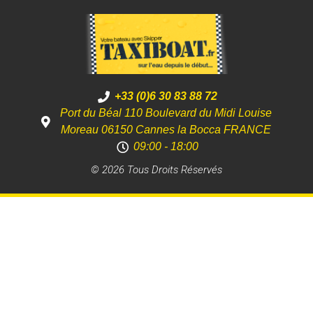
+33 (0)6 30 83 88 72
Port du Béal 110 Boulevard du Midi Louise
Moreau 06150 Cannes la Bocca FRANCE
09:00 - 18:00
© 2026 Tous Droits Réservés