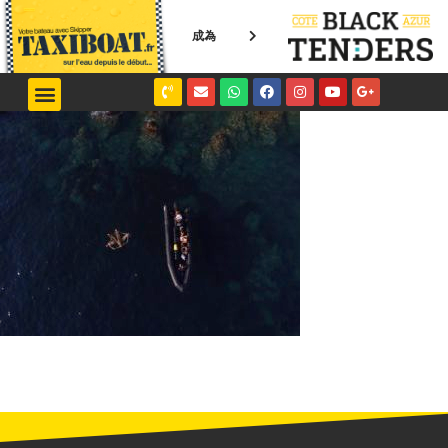
成為
NICE / MONACO
SAINT-TROPEZ