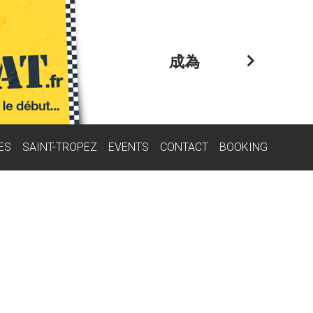
成為
ES
SAINT-TROPEZ
EVENTS
CONTACT
BOOKING