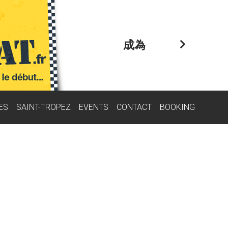
成為
ES
SAINT-TROPEZ
EVENTS
CONTACT
BOOKING