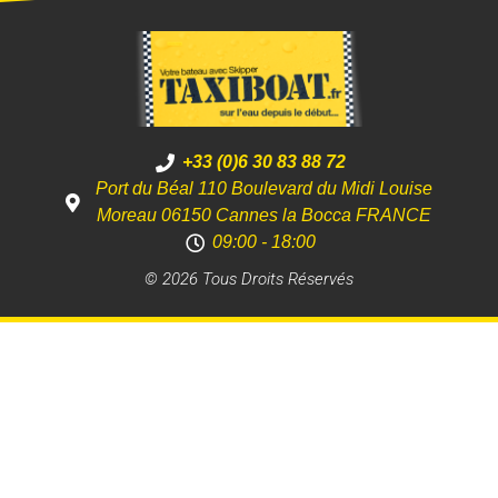
+33 (0)6 30 83 88 72
Port du Béal 110 Boulevard du Midi Louise
Moreau 06150 Cannes la Bocca FRANCE
09:00 - 18:00
© 2026 Tous Droits Réservés