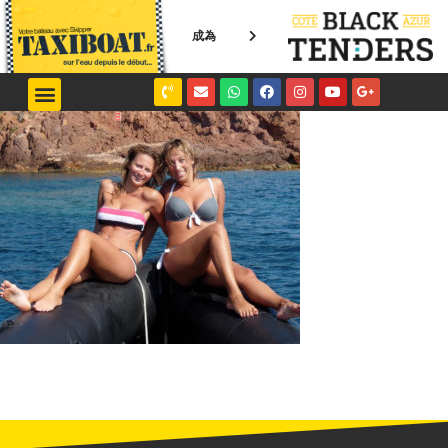
成為
NICE / MONACO
SAINT-TROPEZ