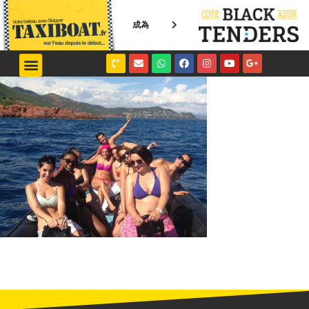
成為
NICE / MONACO
SAINT-TROPEZ