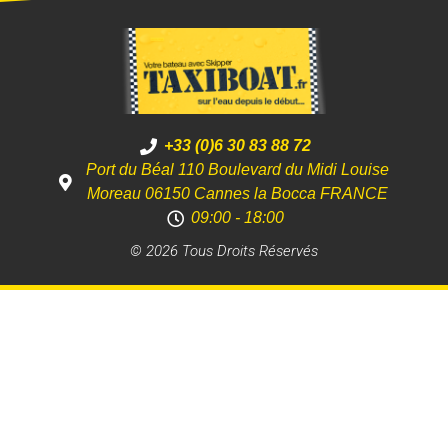
+33 (0)6 30 83 88 72
Port du Béal 110 Boulevard du Midi Louise
Moreau 06150 Cannes la Bocca FRANCE
09:00 - 18:00
© 2026 Tous Droits Réservés